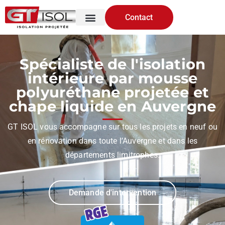
Contact
Accueil
Spécialiste de l'isolation
intérieure par mousse
polyuréthane projetée et
chape liquide en Auvergne
GT ISOL vous accompagne sur tous les projets en neuf ou
en rénovation dans toute l’Auvergne et dans les
départements limitrophes.
Demande d'intervention